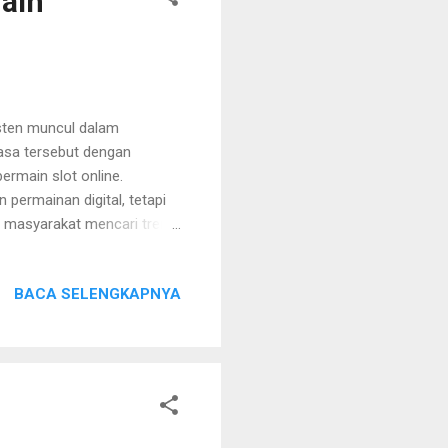
main
sisten muncul dalam
rasa tersebut dengan
rmain slot online.
 permainan digital, tetapi
i masyarakat mencari tren
i tiket pesawat, pencarian
ian digital. Lalu, mengapa
BACA SELENGKAPNYA
p lebih baik dibandingkan
Menjadi Kata Kunci Populer?
rakhir, berbagai komunitas