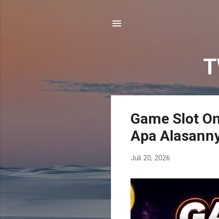
T
P
Game Slot On
o
Apa Alasann
s
t
Juli 20, 2026
i
n
g
a
n